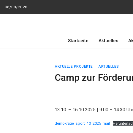
Skip
06/08/2026
to
content
RAA Verein in NRW
RAA Verein NRW e.V. – Verein für gegenseitigen
R
espekt,
A
n
Startseite
Aktuelles
Ak
AKTUELLE PROJEKTE
AKTUELLES
Camp zur Förderu
13.10. – 16.10.2025 | 9:00 – 14:30 Uh
demokratie_sport_10_2025_mail
Herunterla