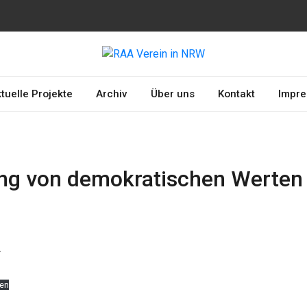
erkennung und
A
chtsamkeit
tuelle Projekte
Archiv
Über uns
Kontakt
Impr
ng von demokratischen Werten 
r
den