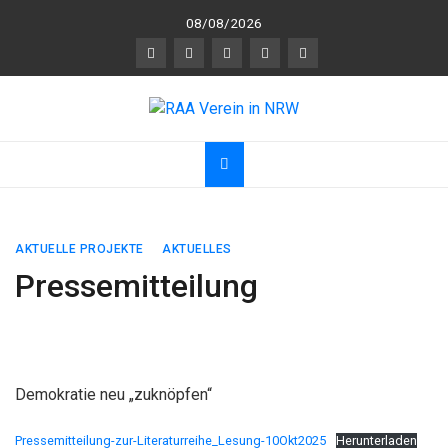
Skip
08/08/2026
to
content
RAA Verein in NRW
RAA Verein NRW e.V. – Verein für gegenseitigen
R
espekt,
A
nerkennung und
A
chtsamkeit
AKTUELLE PROJEKTE
AKTUELLES
Pressemitteilung
Demokratie neu „zuknöpfen“
Pressemitteilung-zur-Literaturreihe_Lesung-10Okt2025
Herunterladen