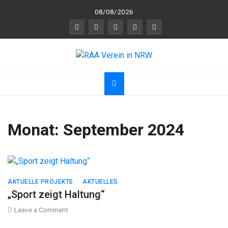
Skip
08/08/2026
to
content
RAA Verein in NRW
RAA Verein NRW e.V. – Verein für gegenseitigen
R
espekt,
A
nerkennung und
A
chtsamkeit
Monat:
September 2024
AKTUELLE PROJEKTE
AKTUELLES
„Sport zeigt Haltung“
on
Leave a Comment
„Sport