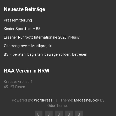
Neueste Beiträge
Pressemitteilung
Kinder Sportfest – B5
Essener Ruhrpott Internationale 2026 inklusiv
Gitarrengrove – Musikprojekt
B5 – beraten, begleiten, bewegen,bilden, betreuen
RAA Verein in NRW
Kreuzeskirchstr.1
45127 Essen
Powered By:
WordPress
|
Theme:
MagazineBook
By
OdieThemes