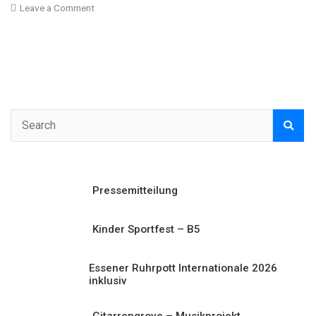
on
Leave a Comment
Austausch
mit
den
Sprachbegleiterinnen
und
Sprachbegleitern
an
Essener
Schulen
Pressemitteilung
Kinder Sportfest – B5
Essener Ruhrpott Internationale 2026
inklusiv
Gitarrengrove – Musikprojekt