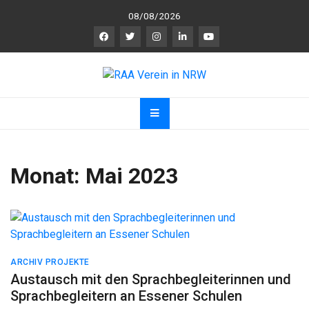
Skip
08/08/2026
to
content
RAA Verein in NRW
RAA Verein NRW e.V. – Verein für gegenseitigen
R
espekt,
A
nerkennung und
A
chtsamkeit
Monat:
Mai 2023
ARCHIV PROJEKTE
Austausch mit den Sprachbegleiterinnen und
Sprachbegleitern an Essener Schulen