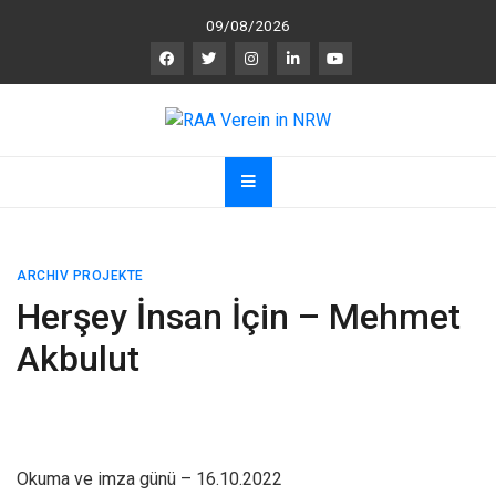
Skip
09/08/2026
to
content
RAA Verein in NRW
RAA Verein NRW e.V. – Verein für gegenseitigen
R
espekt,
A
nerkennung und
A
chtsamkeit
ARCHIV PROJEKTE
Herşey İnsan İçin – Mehmet
Akbulut
Okuma ve imza günü – 16.10.2022