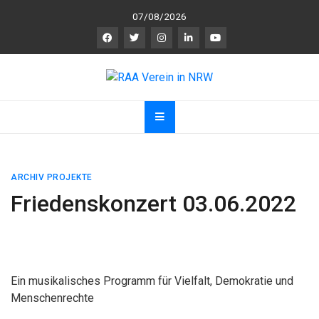
Skip
07/08/2026
to
content
RAA Verein in NRW
RAA Verein NRW e.V. – Verein für gegenseitigen
R
espekt,
A
nerkennung und
A
chtsamkeit
ARCHIV PROJEKTE
Friedenskonzert 03.06.2022
Ein musikalisches Programm für Vielfalt, Demokratie und
Menschenrechte