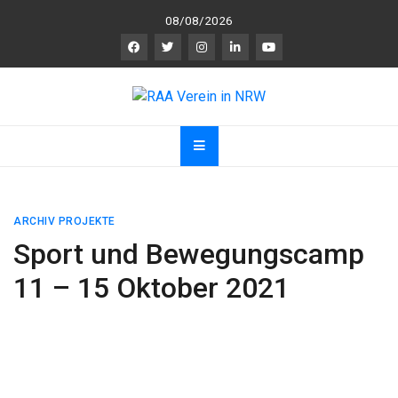
Skip
08/08/2026
to
content
RAA Verein in NRW
RAA Verein NRW e.V. – Verein für gegenseitigen
R
espekt,
A
nerkennung und
A
chtsamkeit
ARCHIV PROJEKTE
Sport und Bewegungscamp
11 – 15 Oktober 2021