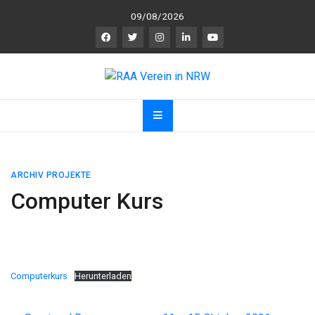
Skip
09/08/2026
to
content
RAA Verein in NRW
RAA Verein NRW e.V. – Verein für gegenseitigen
R
espekt,
A
nerkennung und
A
chtsamkeit
ARCHIV PROJEKTE
Computer Kurs
Computerkurs
Herunterladen