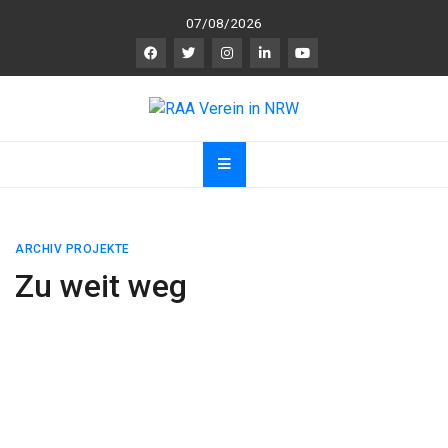
Skip
07/08/2026
to
content
RAA Verein in NRW
RAA Verein NRW e.V. – Verein für gegenseitigen
R
espekt,
A
nerkennung und
A
chtsamkeit
ARCHIV PROJEKTE
Zu weit weg