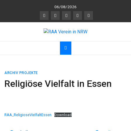
Skip
06/08/2026
to
content
RAA Verein in NRW
RAA Verein NRW e.V. – Verein für gegenseitigen
R
espekt,
A
nerkennung und
A
chtsamkeit
ARCHIV PROJEKTE
Religiöse Vielfalt in Essen
RAA_ReligioseVielfaltEssen
Download