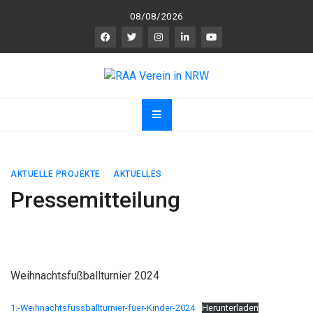
Skip
08/08/2026
to
content
RAA Verein in NRW
RAA Verein NRW e.V. – Verein für gegenseitigen
R
espekt,
A
nerkennung und
A
chtsamkeit
AKTUELLE PROJEKTE
AKTUELLES
Pressemitteilung
Weihnachtsfußballturnier 2024
1.-Weihnachtsfussballturnier-fuer-Kinder-2024
Herunterladen