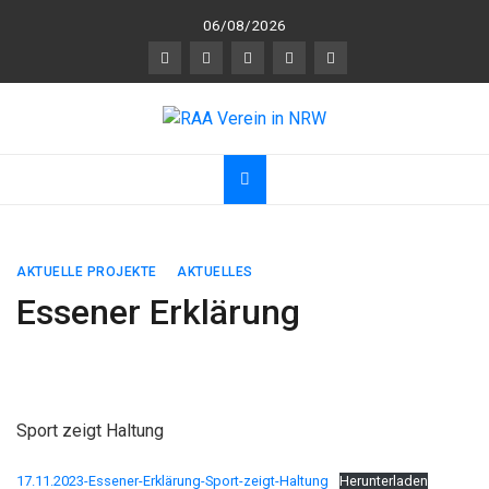
Skip
06/08/2026
to
content
RAA Verein in NRW
RAA Verein NRW e.V. – Verein für gegenseitigen
R
espekt,
A
nerkennung und
A
chtsamkeit
AKTUELLE PROJEKTE
AKTUELLES
Essener Erklärung
Sport zeigt Haltung
17.11.2023-Essener-Erklärung-Sport-zeigt-Haltung
Herunterladen