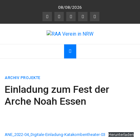
Skip
08/08/2026
to
content
RAA Verein in NRW
RAA Verein NRW e.V. – Verein für gegenseitigen
R
espekt,
A
nerkennung und
A
chtsamkeit
ARCHIV PROJEKTE
Einladung zum Fest der
Arche Noah Essen
ANE_2022-04_Digitale-Einladung-Katakombentheater-03
Herunterladen