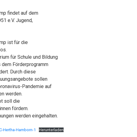
mp findet auf dem
51 e.V. Jugend,
p ist für die
os.
rium für Schule und Bildung
us dem Förderprogramm
dert. Durch diese
euungsangebote sollen
Coronavirus-Pandemie auf
hen werden.
 soll die
innen fördern.
ungen werden eingehalten.
SC-Hertha-Hamborn-1
Herunterladen