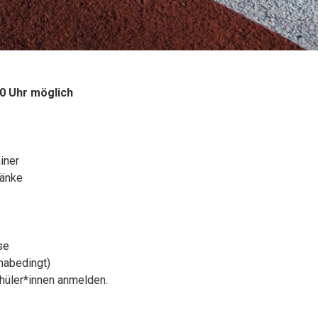
00 Uhr möglich
iner
ränke
se
nabedingt)
hüler*innen anmelden.