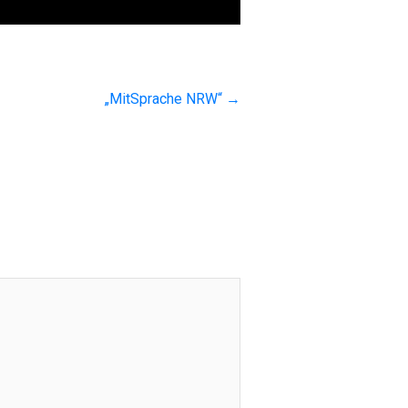
„MitSprache NRW“
→