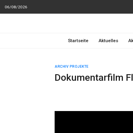
Skip
06/08/2026
to
content
RAA Verein in NRW
RAA Verein NRW e.V. – Verein für gegenseitigen
R
espekt,
A
n
Startseite
Aktuelles
Ak
ARCHIV PROJEKTE
Dokumentarfilm Fl