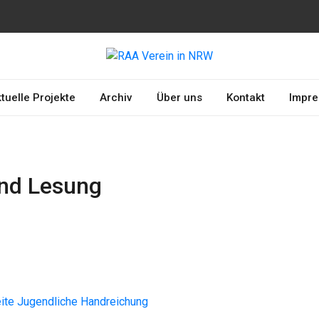
erkennung und
A
chtsamkeit
tuelle Projekte
Archiv
Über uns
Kontakt
Impr
und Lesung
eite Jugendliche Handreichung